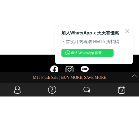
加入WhatsApp x 天天有優惠
・首次訂閱再贈 RM15 折扣碼
連結 WhatsApp 帳號
MIT Flash Sale | BUY MORE, SAVE MORE
OVERSEAS WEBSITE
0
© JIA SI DA SDN. BHD. ALL RIGHTS RESERVED.