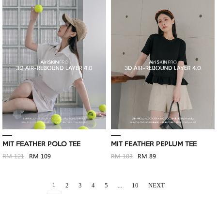
MIT FEATHER POLO TEE
MIT FEATHER PEPLUM TEE
RM 121
RM 109
RM 103
RM 89
1
2
3
4
5
...
10
NEXT