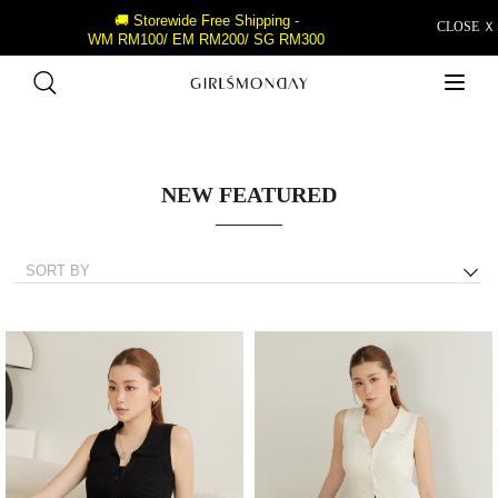
🚚 Storewide Free Shipping -
CLOSE Ｘ
WM RM100/ EM RM200/ SG RM300
NEW FEATURED