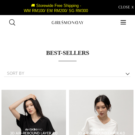
🚚 Storewide Free Shipping -
CLOSE Ｘ
WM RM100/ EM RM200/ SG RM300
BEST-SELLERS